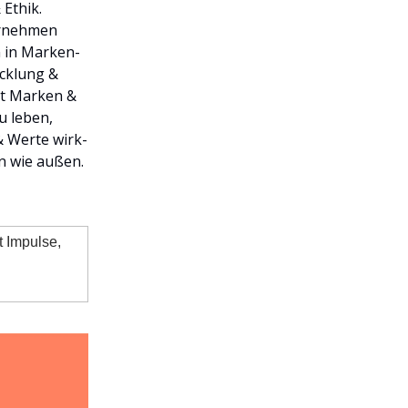
 Ethik.
ernehmen
n in Marken-
icklung &
gt Marken &
u leben,
 Werte wirk-
n wie außen.
t Impulse,