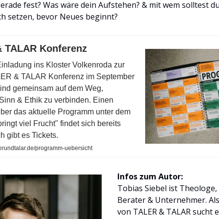
gerade fest? Was wäre dein Aufstehen? & mit wem solltest du
ch setzen, bevor Neues beginnt?
 TALAR Konferenz
Einladung ins Kloster Volkenroda zur
ALER & TALAR Konferenz im September
sind gemeinsam auf dem Weg,
 Sinn & Ethik zu verbinden. Einen
über das aktuelle Programm unter dem
ingt viel Frucht" findet sich bereits
h gibt es Tickets.
lerundtalar.de/programm-uebersicht
Infos zum Autor:
Tobias Siebel ist Theologe
Berater & Unternehmer. Al
von TALER & TALAR sucht er