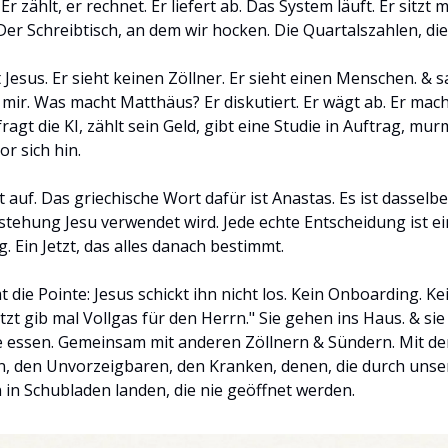
Er zählt, er rechnet. Er liefert ab. Das System läuft. Er sitzt 
Der Schreibtisch, an dem wir hocken. Die Quartalszahlen, die
esus. Er sieht keinen Zöllner. Er sieht einen Menschen. & s
 mir. Was macht Matthäus? Er diskutiert. Er wägt ab. Er mach
ragt die KI, zählt sein Geld, gibt eine Studie in Auftrag, mu
or sich hin.
t auf. Das griechische Wort dafür ist Anastas. Es ist dasselb
rstehung Jesu verwendet wird. Jede echte Entscheidung ist ei
. Ein Jetzt, das alles danach bestimmt.
 die Pointe: Jesus schickt ihn nicht los. Kein Onboarding. K
etzt gib mal Vollgas für den Herrn." Sie gehen ins Haus. & sie
ie essen. Gemeinsam mit anderen Zöllnern & Sündern. Mit de
, den Unvorzeigbaren, den Kranken, denen, die durch unse
n in Schubladen landen, die nie geöffnet werden.