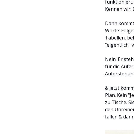
funktioniert. 
Kennen wir: 
Dann kommt J
Worte: Folge
Tabellen, bef
"eigentlich" v
Nein. Er steh
für die Aufe
Auferstehung
& jetzt kommt
Plan. Kein "J
zu Tische. S
den Unreinen
fallen & dan