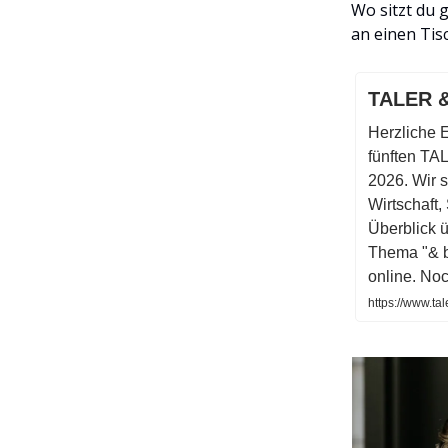
Wo sitzt du 
an einen Tis
TALER &
Herzliche 
fünften T
2026. Wir 
Wirtschaft,
Überblick 
Thema "& br
online. Noc
https://www.ta