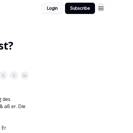
Login
Subscribe
st?
g des
& aß er. Die
 Er