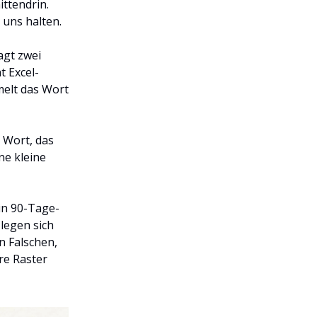
mittendrin.
 uns halten.
agt zwei
t Excel-
rmelt das Wort
e Wort, das
ne kleine
ein 90-Tage-
 legen sich
n Falschen,
re Raster